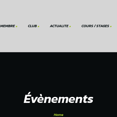
 MEMBRE
CLUB
ACTUALITE
COURS / STAGES
Réserve
Evénements
Ecole de tennis Juniors
Comité
membr
Tournois fauteuil
Prof Mauro
Documents officiels
Prof Monika
Statut
S’inscrire à un cours
Réglement
Histoire du club
Évènements
Infrastructure du club
Galerie
Home