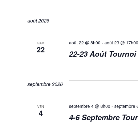
c
Sélectionnez
mot-
une
clé.
h
date.
août 2026
e
août 22 @ 8h00
-
août 23 @ 17h0
SAM
22
22-23 Août Tournoi 
r
c
septembre 2026
h
septembre 4 @ 8h00
-
septembre 
VEN
4
4-6 Septembre Tour
e