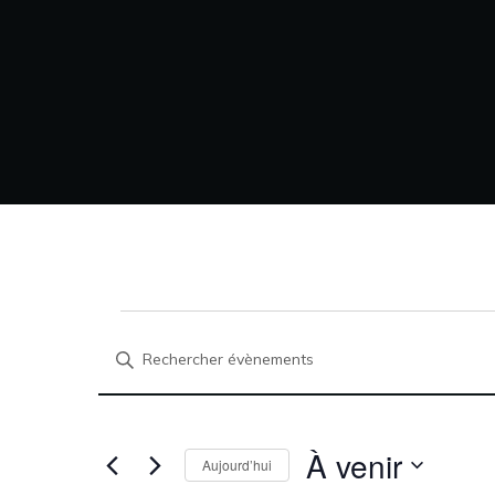
R
Saisir
mot-
e
clé.
Rechercher
À venir
Évènements
Aujourd’hui
par