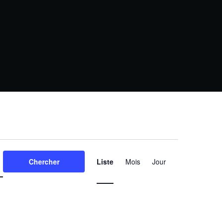
N
Chercher
Liste
Mois
Jour
a
v