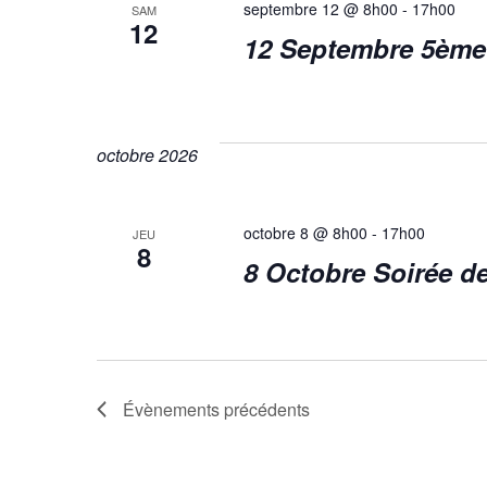
septembre 12 @ 8h00
-
17h00
SAM
12
e
12 Septembre 5ème 
t
octobre 2026
n
octobre 8 @ 8h00
-
17h00
JEU
8
8 Octobre Soirée de
a
v
Évènements
précédents
i