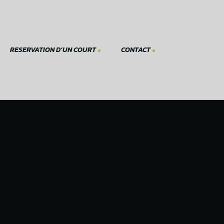
RESERVATION D’UN COURT
CONTACT
r un court pour les
Formulaire de contact
es
Nous trouver
Instagram