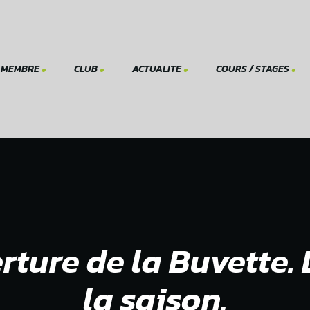
 MEMBRE
CLUB
ACTUALITE
COURS / STAGES
Réserve
Evénements
Ecole de tennis Juniors
Comité
membr
Tournois fauteuil
Prof Mauro
Documents officiels
Prof Monika
Statut
S’inscrire à un cours
Réglement
Histoire du club
erture de la Buvette
Infrastructure du club
la saison.
Galerie