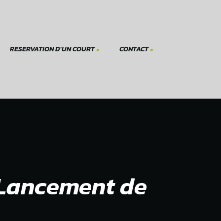
RESERVATION D’UN COURT
CONTACT
r un court pour les
Formulaire de contact
es
Nous trouver
Instagram
. Lancement de